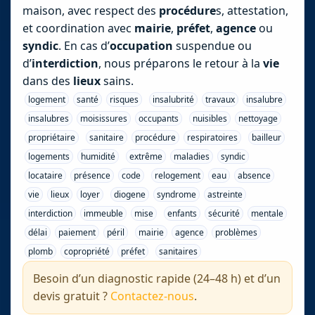
maison, avec respect des
procédure
s, attestation,
et coordination avec
mairie
,
préfet
,
agence
ou
syndic
. En cas d’
occupation
suspendue ou
d’
interdiction
, nous préparons le retour à la
vie
dans des
lieux
sains.
logement
santé
risques
insalubrité
travaux
insalubre
insalubres
moisissures
occupants
nuisibles
nettoyage
propriétaire
sanitaire
procédure
respiratoires
bailleur
logements
humidité
extrême
maladies
syndic
locataire
présence
code
relogement
eau
absence
vie
lieux
loyer
diogene
syndrome
astreinte
interdiction
immeuble
mise
enfants
sécurité
mentale
délai
paiement
péril
mairie
agence
problèmes
plomb
copropriété
préfet
sanitaires
Besoin d’un diagnostic rapide (24–48 h) et d’un
devis gratuit ?
Contactez-nous
.