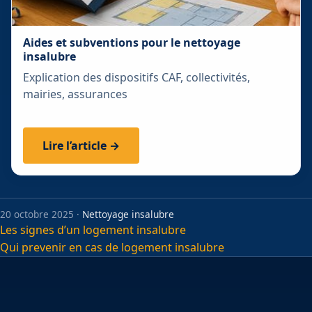
Aides et subventions pour le nettoyage
insalubre
Explication des dispositifs CAF, collectivités,
mairies, assurances
Lire l’article →
20 octobre 2025 ·
Nettoyage insalubre
Navigation
Les signes d’un logement insalubre
Qui prevenir en cas de logement insalubre
de
l’article