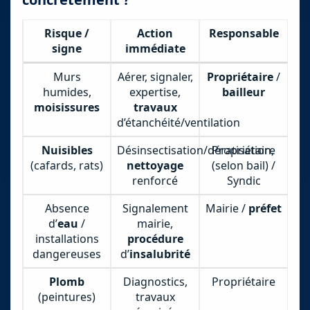
Risque /
Action
Responsable
signe
immédiate
Murs
Aérer, signaler,
Propriétaire
/
humides,
expertise,
bailleur
moisissures
travaux
d’étanchéité/ventilation
Nuisibles
Désinsectisation/dératisation,
Propriétaire
(cafards, rats)
nettoyage
(selon bail) /
renforcé
Syndic
Absence
Signalement
Mairie /
préfet
d’
eau
/
mairie,
installations
procédure
dangereuses
d’
insalubrité
Plomb
Diagnostics,
Propriétaire
(peintures)
travaux