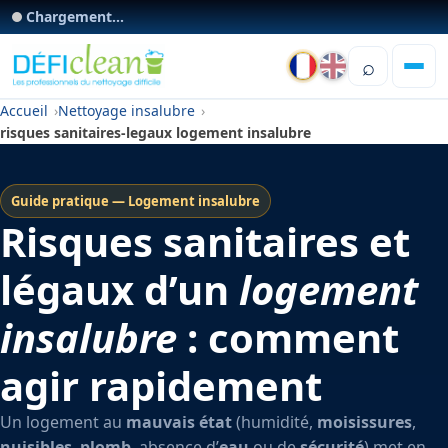
Chargement...
⌕
Accueil
Nettoyage insalubre
risques sanitaires-legaux logement insalubre
Guide pratique — Logement insalubre
Risques sanitaires et
légaux d’un
logement
insalubre
: comment
agir rapidement
Un logement au
mauvais état
(humidité,
moisissures
,
nuisibles
,
plomb
, absence d’
eau
ou de
sécurité
) met en