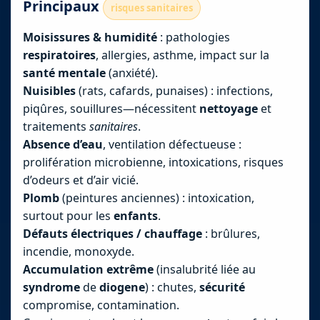
Principaux
risques sanitaires
Moisissures & humidité
: pathologies
respiratoires
, allergies, asthme, impact sur la
santé mentale
(anxiété).
Nuisibles
(rats, cafards, punaises) : infections,
piqûres, souillures—nécessitent
nettoyage
et
traitements
sanitaires
.
Absence d’eau
, ventilation défectueuse :
prolifération microbienne, intoxications, risques
d’odeurs et d’air vicié.
Plomb
(peintures anciennes) : intoxication,
surtout pour les
enfants
.
Défauts électriques / chauffage
: brûlures,
incendie, monoxyde.
Accumulation extrême
(insalubrité liée au
syndrome
de
diogene
) : chutes,
sécurité
compromise, contamination.