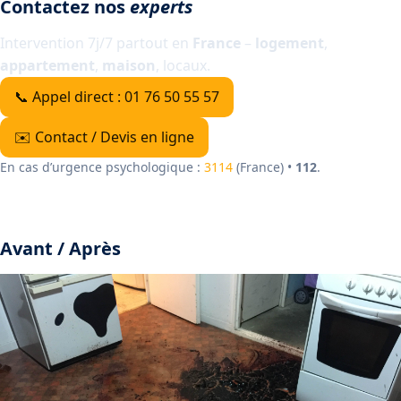
Contactez nos
experts
Intervention 7j/7 partout en
France
–
logement
,
appartement
,
maison
, locaux.
📞 Appel direct : 01 76 50 55 57
✉️ Contact / Devis en ligne
En cas d’urgence psychologique :
3114
(France) •
112
.
Avant / Après