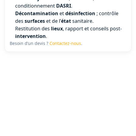
conditionnement
DASRI
.
Décontamination
et
désinfection
; contrôle
des
surfaces
et de l’
état
sanitaire.
Restitution des
lieux
, rapport et conseils post-
intervention
.
Besoin d’un devis ?
Contactez-nous
.
Défi Clean – Société de nettoyage après
décès & insalubrité, Sinistre, Diogène
4,9
★
★
★
★
★
30 avis Google
braha assouline
gab