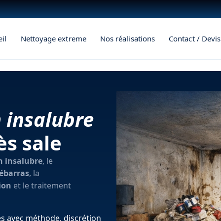
il
Nettoyage extreme
Nos réalisations
Contact / Devis
 insalubre
s sale
 insalubre
, le
ébarras
, la
ion
et le traitement
es avec méthode, discrétion