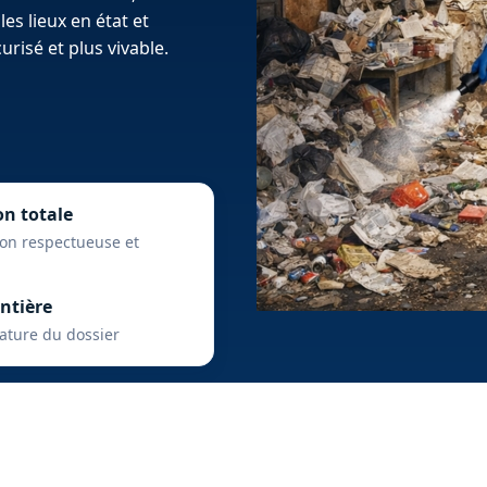
les lieux en état et
risé et plus vivable.
on totale
ion respectueuse et
ntière
nature du dossier