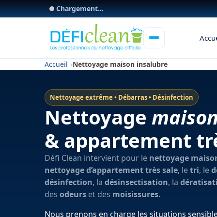
Chargement...
Accue
Accueil
Nettoyage maison insalubre
Nettoyage extrême • Débarras • Désinfection
Nettoyage
maison
& appartement trè
Défi Clean intervient pour le
nettoyage maison
nettoyage d’appartement très sale
, le
tri
, le
d
désinfection
, la
désinsectisation
, la
dératisat
des
odeurs
et des
moisissures
.
Nous prenons en charge les situations sensibl