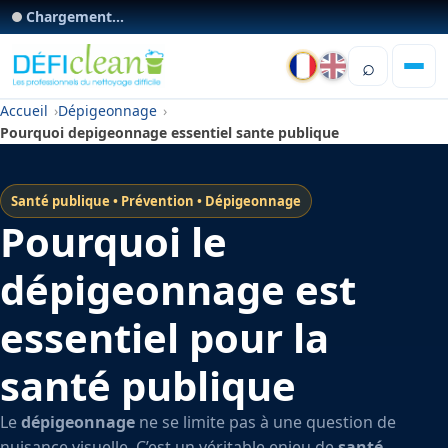
Chargement...
⌕
Accueil
Dépigeonnage
Pourquoi depigeonnage essentiel sante publique
Santé publique • Prévention • Dépigeonnage
Pourquoi le
dépigeonnage est
essentiel pour la
santé publique
Le
dépigeonnage
ne se limite pas à une question de
nuisance visuelle. C’est un véritable enjeu de
santé